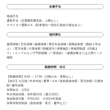
各種手当
地域手当
通勤手当（交通費実費支給。上限なし）
※マイカー通勤ＯＫ（駐車場代一部自己負担の場合あり）
福利厚生
雇用保険 / 労災保険 / 健康保険 / 厚生年金保険 / 退職金制度（勤続３年以
上） / 育児休業 / 介護休暇 / 制服貸与 / 保養施設 / 再雇用制度（65歳ま
で） / インフルエンザ予防接種（一部負担） / 健康診断または人間ドック
補助
勤務時間・休日
【勤務時間】8:00 ～ 17:00（日勤のみ・夜勤なし）
【休日】土日祝 / 年末年始 / 夏季 / ＧＷ / 産前産後休暇・育児休暇 / 介護休
暇 / 慶弔休暇
年間休日：125日
年次有給休暇：初年度10日（最大20日）
有給取得日数：平均14日 ※2024年実績
休業等取得実績（産前産後・育児・慶弔など）