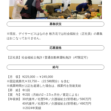
募集状況
※現在、デイサービスはなのき 枚方北では社会福祉士（正社員）の募集
はおこなっておりません。
応募資格
【正社員】社会福祉士免許 / 普通自動車運転免許（AT限定可）
給与
【月 収】 ¥225,000 ～￥245,000
※固定残業代￥33,750～（22.5時間分）を含む
※残業時間が上記を超過した場合は、残業代を別途支給
【昇 給】 年1回
【賞 与】 年2回（月給の2～2.5ヵ月分／査定による）
【年収例】 30代後半／社歴5年／介護福祉士(管理者)／590万円
40代後半／社歴2年／介護福祉士(管理者)／490万円
※2024年実績