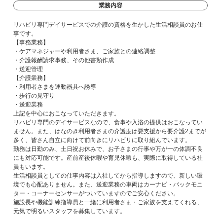
業務内容
リハビリ専門デイサービスでの介護の資格を生かした生活相談員のお仕
事です。
【事務業務】
・ケアマネジャーや利用者さま、ご家族との連絡調整
・介護報酬請求事務、その他書類作成
・送迎管理
【介護業務】
・利用者さまを運動器具へ誘導
・歩行の見守り
・送迎業務
上記を中心におこなっていただきます。
リハビリ専門のデイサービスなので、食事や入浴の提供はおこなってい
ません。また、はなのき利用者さまの介護度は要支援から要介護2までが
多く、皆さん自立に向けて前向きにリハビリに取り組んでいます。
勤務は日勤のみ、土日祝お休みで、お子さまの行事や万が一の体調不良
にも対応可能です。産前産後休暇や育児休暇も、実際に取得している社
員もいます。
生活相談員としての仕事内容は入社してから指導しますので、新しい環
境でも心配ありません。また、送迎業務の車両はカーナビ・バックモニ
ター・コーナーセンサーがついていますのでご安心ください。
施設長や機能訓練指導員と一緒に利用者さま・ご家族を支えてくれる、
元気で明るいスタッフを募集しています。