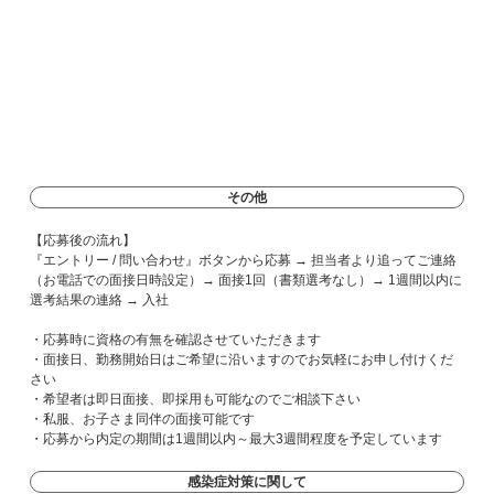
その他
【応募後の流れ】
『エントリー / 問い合わせ』ボタンから応募 → 担当者より追ってご連絡
（お電話での面接日時設定）→ 面接1回（書類選考なし）→ 1週間以内に
選考結果の連絡 → 入社
・応募時に資格の有無を確認させていただきます
・面接日、勤務開始日はご希望に沿いますのでお気軽にお申し付けくだ
さい
・希望者は即日面接、即採用も可能なのでご相談下さい
・私服、お子さま同伴の面接可能です
・応募から内定の期間は1週間以内～最大3週間程度を予定しています
感染症対策に関して