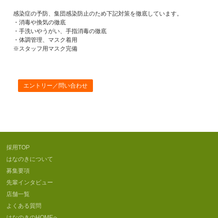
感染症の予防、集団感染防止のため下記対策を徹底しています。
・消毒や換気の徹底
・手洗いやうがい、手指消毒の徹底
・体調管理、マスク着用
※スタッフ用マスク完備
エントリー／問い合わせ
採用TOP
はなのきについて
募集要項
先輩インタビュー
店舗一覧
よくある質問
はなのきのHOMEへ