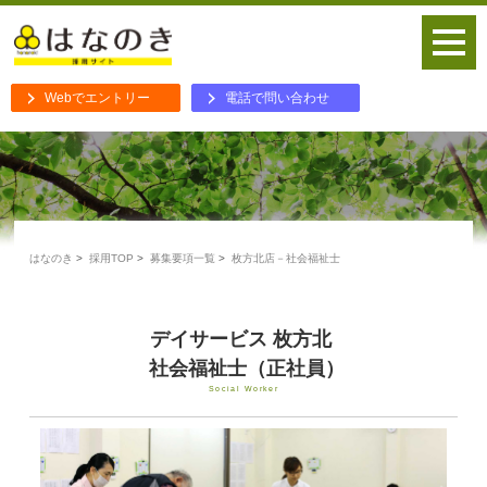
Webでエントリー
電話で問い合わせ
はなのき
採用TOP
募集要項一覧
枚方北店－社会福祉士
デイサービス 枚方北
社会福祉士（正社員）
Social Worker