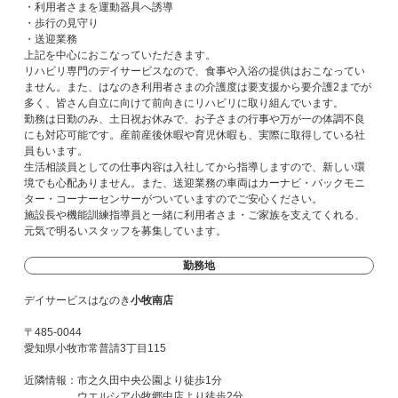
・利用者さまを運動器具へ誘導
・歩行の見守り
・送迎業務
上記を中心におこなっていただきます。
リハビリ専門のデイサービスなので、食事や入浴の提供はおこなってい
ません。また、はなのき利用者さまの介護度は要支援から要介護2までが
多く、皆さん自立に向けて前向きにリハビリに取り組んでいます。
勤務は日勤のみ、土日祝お休みで、お子さまの行事や万が一の体調不良
にも対応可能です。産前産後休暇や育児休暇も、実際に取得している社
員もいます。
生活相談員としての仕事内容は入社してから指導しますので、新しい環
境でも心配ありません。また、送迎業務の車両はカーナビ・バックモニ
ター・コーナーセンサーがついていますのでご安心ください。
施設長や機能訓練指導員と一緒に利用者さま・ご家族を支えてくれる、
元気で明るいスタッフを募集しています。
勤務地
デイサービスはなのき
小牧南店
〒485-0044
愛知県小牧市常普請3丁目115
近隣情報：市之久田中央公園より徒歩1分
ウエルシア小牧郷中店より徒歩2分