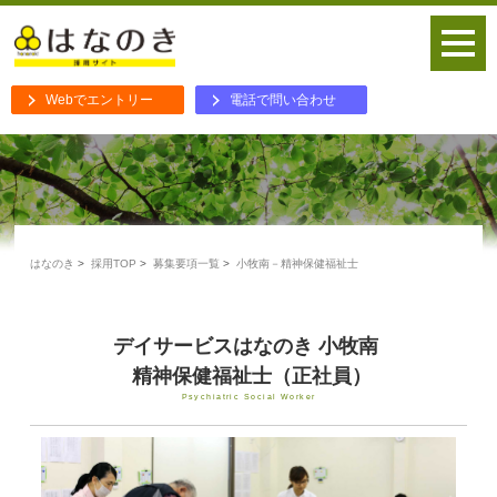
Webでエントリー
電話で問い合わせ
はなのき
採用TOP
募集要項一覧
小牧南－精神保健福祉士
デイサービスはなのき 小牧南
精神保健福祉士（正社員）
Psychiatric Social Worker