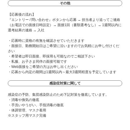
その他
【応募後の流れ】
『エントリー / 問い合わせ』ボタンから応募 → 担当者より追ってご連絡
（お電話での面接日時設定）→ 面接1回（書類選考なし）→ 1週間以内に
選考結果の連絡 → 入社
・応募時に資格の有無を確認させていただきます
・面接日、勤務開始日はご希望に沿いますのでお気軽にお申し付けくだ
さい
・希望者は即日面接、即採用も可能なのでご相談下さい
・私服、お子さま同伴の面接可能です
・Web面接をご希望の方はお申し出ください
・応募から内定の期間は1週間以内～最大3週間程度を予定しています
感染症対策に関して
感染症の予防、集団感染防止のため下記対策を徹底しています。
・消毒や換気の徹底
・手洗いやうがい、手指消毒の徹底
・体調管理、マスク着用
※スタッフ用マスク完備