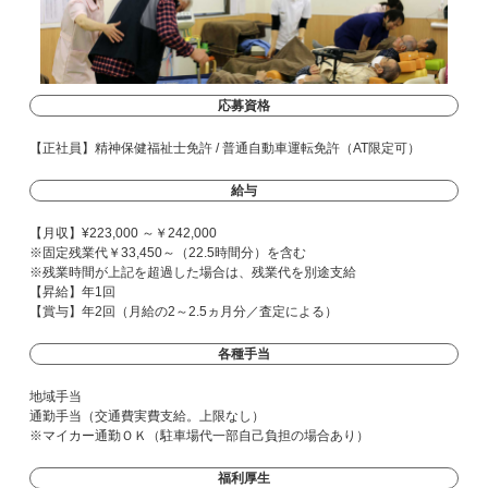
応募資格
【正社員】精神保健福祉士免許 / 普通自動車運転免許（AT限定可）
給与
【月収】¥223,000 ～￥242,000
※固定残業代￥33,450～（22.5時間分）を含む
※残業時間が上記を超過した場合は、残業代を別途支給
【昇給】年1回
【賞与】年2回（月給の2～2.5ヵ月分／査定による）
各種手当
地域手当
通勤手当（交通費実費支給。上限なし）
※マイカー通勤ＯＫ（駐車場代一部自己負担の場合あり）
福利厚生