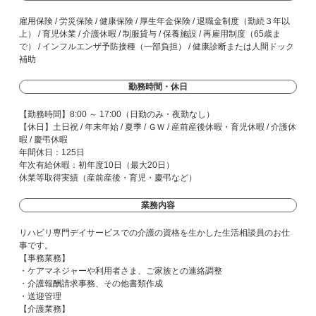
雇用保険 / 労災保険 / 健康保険 / 厚生年金保険 / 退職金制度（勤続３年以
上） / 育児休業 / 介護休暇 / 制服貸与 / 保養施設 / 再雇用制度（65歳ま
で） / インフルエンザ予防接種（一部負担） / 健康診断または人間ドック
補助
勤務時間・休日
【勤務時間】8:00 ～ 17:00（日勤のみ・夜勤なし）
【休日】土日祝 / 年末年始 / 夏季 / ＧＷ / 産前産後休暇・育児休暇 / 介護休
暇 / 慶弔休暇
年間休日：125日
年次有給休暇：初年度10日（最大20日）
休業等取得実績（産前産後・育児・慶弔など）
業務内容
リハビリ専門デイサービスでの介護の資格を生かした生活相談員のお仕
事です。
【事務業務】
・ケアマネジャーや利用者さま、ご家族との連絡調整
・介護報酬請求事務、その他書類作成
・送迎管理
【介護業務】