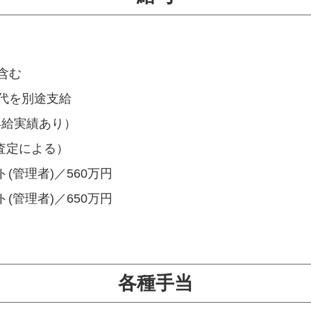
を含む
代を別途支給
の昇給実績あり）
／査定による）
(管理者)／560万円
理者)／650万円
各種手当