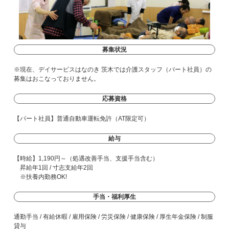
募集状況
※現在、デイサービスはなのき 茨木では介護スタッフ（パート社員）の
募集はおこなっておりません。
応募資格
【パート社員】普通自動車運転免許（AT限定可）
給与
【時給】1,190円～（処遇改善手当、支援手当含む）
昇給年1回 / 寸志支給年2回
※扶養内勤務OK!
手当・福利厚生
通勤手当 / 有給休暇 / 雇用保険 / 労災保険 / 健康保険 / 厚生年金保険 / 制服
貸与