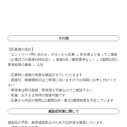
その他
【応募後の流れ】
『エントリー / 問い合わせ』ボタンから応募 → 担当者より追ってご連絡
（お電話での面接日時設定）→ 面接1回（書類選考なし）→ 1週間以内に
選考結果の連絡 → 入社
・応募時に資格の有無を確認させていただきます
・面接日、勤務開始日はご希望に沿いますのでお気軽にお申し付けくだ
さい
・希望者は即日面接、即採用も可能なのでご相談下さい
・私服、お子さま同伴の面接可能です
・応募から内定の期間は1週間以内～最大3週間程度を予定しています
感染症対策に関して
感染症の予防、集団感染防止のため下記対策を徹底しています。