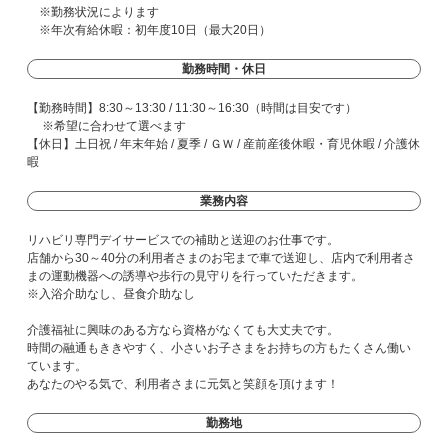
※勤務状況によります
※年次有給休暇：初年度10日（最大20日）
勤務時間・休日
【勤務時間】8:30～13:30 / 11:30～16:30（時間は目安です）
※希望に合わせて選べます
【休日】土日祝 / 年末年始 / 夏季 / ＧＷ / 産前産後休暇・育児休暇 / 介護休
暇
業務内容
リハビリ専門デイサービスでの補助と送迎のお仕事です。
店舗から30～40分の利用者さまのお宅まで車で送迎し、店内で利用者さ
まの運動機器への誘導や歩行の見守りを行っていただきます。
※入浴介助なし、昼食介助なし
介護福祉に興味のある方なら資格がなくても大丈夫です。
時間の融通もききやすく、小さいお子さまをお持ちの方もたくさん働い
ています。
あなたのやる気で、利用者さまに元気と笑顔を頂けます！
勤務地