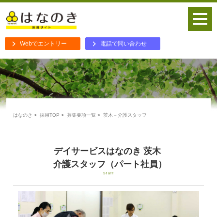
Webでエントリー
電話で問い合わせ
はなのき
採用TOP
募集要項一覧
茨木－介護スタッフ
デイサービスはなのき 茨木
介護スタッフ（パート社員）
Staff