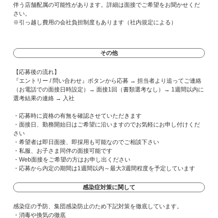
伴う店舗配属の可能性があります。詳細は面接でご希望をお聞かせくだ
さい。
※引っ越し費用の会社負担制度もあります（社内規定による）
その他
【応募後の流れ】
『エントリー / 問い合わせ』ボタンから応募 → 担当者より追ってご連絡
（お電話での面接日時設定）→ 面接1回（書類選考なし）→ 1週間以内に
選考結果の連絡 → 入社
・応募時に資格の有無を確認させていただきます
・面接日、勤務開始日はご希望に沿いますのでお気軽にお申し付けくだ
さい
・希望者は即日面接、即採用も可能なのでご相談下さい
・私服、お子さま同伴の面接可能です
・Web面接をご希望の方はお申し出ください
・応募から内定の期間は1週間以内～最大3週間程度を予定しています
感染症対策に関して
感染症の予防、集団感染防止のため下記対策を徹底しています。
・消毒や換気の徹底