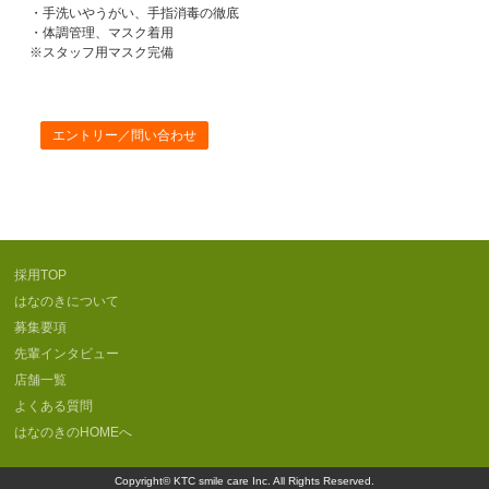
・手洗いやうがい、手指消毒の徹底
・体調管理、マスク着用
※スタッフ用マスク完備
エントリー／問い合わせ
採用TOP
はなのきについて
募集要項
先輩インタビュー
店舗一覧
よくある質問
はなのきのHOMEへ
Copyright©
KTC smile care Inc.
All Rights Reserved.