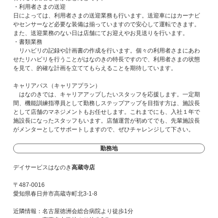
・利用者さまの送迎
日によっては、利用者さまの送迎業務も行います。送迎車にはカーナビ
やセンサーなど必要な装備は揃っていますので安心して運転できます。
また、送迎業務のない日は店舗にてお迎えやお見送りを行います。
・書類業務
リハビリの記録や計画書の作成を行います。個々の利用者さまにあわ
せたリハビリを行うことがはなのきの特長ですので、利用者さまの状態
を見て、的確な計画を立ててもらえることを期待しています。
キャリアパス（キャリアプラン）
はなのきでは、キャリアアップしたいスタッフを応援します。一定期
間、機能訓練指導員として勤務しステップアップを目指す方は、施設長
として店舗のマネジメントもお任せします。これまでにも、入社１年で
施設長になったスタッフもいます。店舗運営が初めてでも、先輩施設長
がメンターとしてサポートしますので、ぜひチャレンジして下さい。
勤務地
デイサービスはなのき
高蔵寺店
〒487-0016
愛知県春日井市高蔵寺町北3-1-8
近隣情報：名古屋徳洲会総合病院より徒歩1分