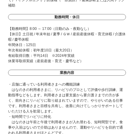
で） / インフルエンザ予防接種（一部負担） / 健康診断または人間ドック
補助
勤務時間・休日
【勤務時間】8:00 ～ 17:00（日勤のみ・夜勤なし）
【休日】土日祝 / 年末年始 / 夏季 / ＧＷ / 産前産後休暇・育児休暇 / 介護休
暇 / 慶弔休暇
年間休日：125日
年次有給休暇：初年度10日（最大20日）
有給取得日数：平均14日 ※2024年実績
休業等取得実績（産前産後・育児・慶弔など）
業務内容
・店舗に通っている利用者さまへの機能訓練
はなのきの利用者さまに、リハビリのプロとして評価や歩行訓練、運
動指導などをします。利用者さまは要支援から要介護２までの方が多
く、前向きにリハビリに取り組まれていますので、やりがいのある仕事
です。利用者さまと目標を共有し、改善に向けてしっかりサポートして
いただける人を歓迎します。
・短時間でリハビリに特化
はなのきは午前と午後で利用者さまが入れ替わる、短時間型です。食
事や入浴はないので介助はありませんので、運動やリハビリを目的で通
われる利用者さまがほとんどです。