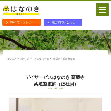
Webでエントリー
電話で問い合わせ
はなのき
採用TOP
募集要項一覧
高蔵寺－柔道整復師
デイサービスはなのき 高蔵寺
柔道整復師（正社員）
Judo Therapist