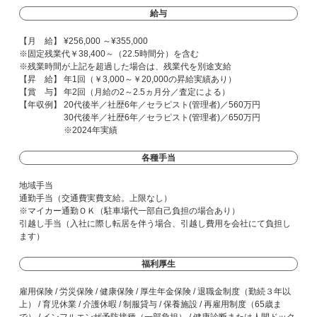
給与
【月 給】 ¥256,000 ～¥355,000
※固定残業代￥38,400～（22.5時間分）を含む
※残業時間が上記を超過した場合は、残業代を別途支給
【昇 給】 年1回（￥3,000～￥20,000の昇給実績あり）
【賞 与】 年2回（月給の2～2.5ヵ月分／査定による）
【年収例】 20代後半／社歴6年／セラピスト(管理者)／560万円
30代後半／社歴6年／セラピスト(管理者)／650万円
※2024年実績
各種手当
地域手当
通勤手当（交通費実費支給。上限なし）
※マイカー通勤ＯＫ（駐車場代一部自己負担の場合あり）
引越し手当（入社に際し転居を伴う場合、引越し費用を会社にて負担し
ます）
福利厚生
雇用保険 / 労災保険 / 健康保険 / 厚生年金保険 / 退職金制度（勤続３年以
上） / 育児休業 / 介護休暇 / 制服貸与 / 保養施設 / 再雇用制度（65歳ま