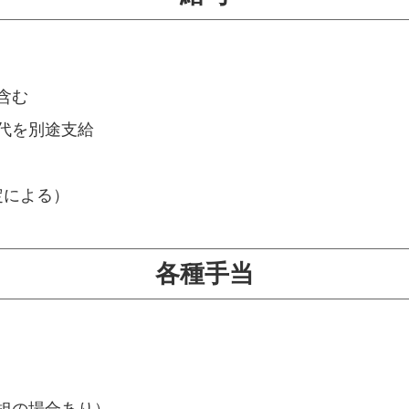
を含む
代を別途支給
定による）
各種手当
担の場合あり）