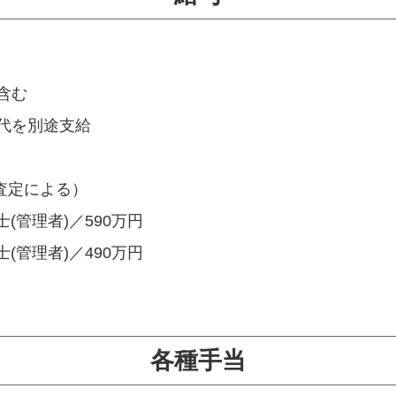
を含む
代を別途支給
／査定による）
(管理者)／590万円
理者)／490万円
各種手当