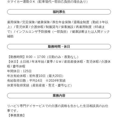
※マイカー通勤ＯＫ（駐車場代一部自己負担の場合あり）
福利厚生
雇用保険 / 労災保険 / 健康保険 / 厚生年金保険 / 退職金制度（勤続３年以
上） / 育児休業 / 介護休暇 / 制服貸与 / 保養施設 / 再雇用制度（65歳ま
で） / インフルエンザ予防接種（一部負担） / 健康診断または人間ドック
補助
勤務時間・休日
【勤務時間】8:00 ～ 17:00（日勤のみ・夜勤なし）
【休日】土日祝 / 年末年始 / 夏季 / ＧＷ / 産前産後休暇・育児休暇 / 介護休
暇 / 慶弔休暇
年間休日：125日
年次有給休暇：初年度10日（最大20日）
有給取得日数：平均14日 ※2024年実績
休業等取得実績（産前産後・育児・慶弔など）
業務内容
リハビリ専門デイサービスでの介護の資格を生かした生活相談員のお仕
事です。
【事務業務】