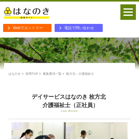
Webでエントリー
電話で問い合わせ
はなのき
採用TOP
募集要項一覧
枚方北－介護福祉士
デイサービスはなのき 枚方北
介護福祉士（正社員）
Care Worker