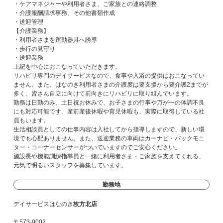
・ケアマネジャーや利用者さま、ご家族との連絡調整
・介護報酬請求事務、その他書類作成
・送迎管理
【介護業務】
・利用者さまを運動器具へ誘導
・歩行の見守り
・送迎業務
上記を中心におこなっていただきます。
リハビリ専門のデイサービスなので、食事や入浴の提供はおこなってい
ません。また、はなのき利用者さまの介護度は要支援から要介護2までが
多く、皆さん自立に向けて前向きにリハビリに取り組んでいます。
勤務は日勤のみ、土日祝お休みで、お子さまの行事や万が一の体調不良
にも対応可能です。産前産後休暇や育児休暇も、実際に取得している社
員もいます。
生活相談員としての仕事内容は入社してから指導しますので、新しい環
境でも心配ありません。また、送迎業務の車両はカーナビ・バックモニ
ター・コーナーセンサーがついていますのでご安心ください。
施設長や機能訓練指導員と一緒に利用者さま・ご家族を支えてくれる、
元気で明るいスタッフを募集しています。
勤務地
デイサービスはなのき
枚方北店
〒573-0002