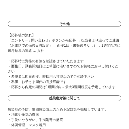
その他
【応募後の流れ】
『エントリー / 問い合わせ』ボタンから応募 → 担当者より追ってご連絡
（お電話での面接日時設定）→ 面接1回（書類選考なし）→ 1週間以内に
選考結果の連絡 → 入社
・応募時に資格の有無を確認させていただきます
・面接日、勤務開始日はご希望に沿いますのでお気軽にお申し付けくだ
さい
・希望者は即日面接、即採用も可能なのでご相談下さい
・私服、お子さま同伴の面接可能です
・応募から内定の期間は1週間以内～最大3週間程度を予定しています
感染症対策に関して
感染症の予防、集団感染防止のため下記対策を徹底しています。
・消毒や換気の徹底
・手洗いやうがい、手指消毒の徹底
・体調管理、マスク着用