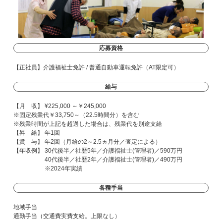
応募資格
【正社員】介護福祉士免許 / 普通自動車運転免許（AT限定可）
給与
【月 収】 ¥225,000 ～￥245,000
※固定残業代￥33,750～（22.5時間分）を含む
※残業時間が上記を超過した場合は、残業代を別途支給
【昇 給】 年1回
【賞 与】 年2回（月給の2～2.5ヵ月分／査定による）
【年収例】 30代後半／社歴5年／介護福祉士(管理者)／590万円
40代後半／社歴2年／介護福祉士(管理者)／490万円
※2024年実績
各種手当
地域手当
通勤手当（交通費実費支給。上限なし）