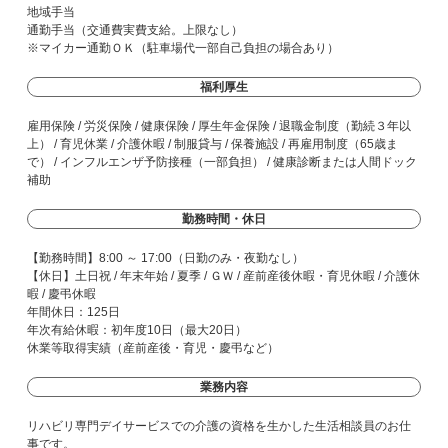
地域手当
通勤手当（交通費実費支給。上限なし）
※マイカー通勤ＯＫ（駐車場代一部自己負担の場合あり）
福利厚生
雇用保険 / 労災保険 / 健康保険 / 厚生年金保険 / 退職金制度（勤続３年以
上） / 育児休業 / 介護休暇 / 制服貸与 / 保養施設 / 再雇用制度（65歳ま
で） / インフルエンザ予防接種（一部負担） / 健康診断または人間ドック
補助
勤務時間・休日
【勤務時間】8:00 ～ 17:00（日勤のみ・夜勤なし）
【休日】土日祝 / 年末年始 / 夏季 / ＧＷ / 産前産後休暇・育児休暇 / 介護休
暇 / 慶弔休暇
年間休日：125日
年次有給休暇：初年度10日（最大20日）
休業等取得実績（産前産後・育児・慶弔など）
業務内容
リハビリ専門デイサービスでの介護の資格を生かした生活相談員のお仕
事です。