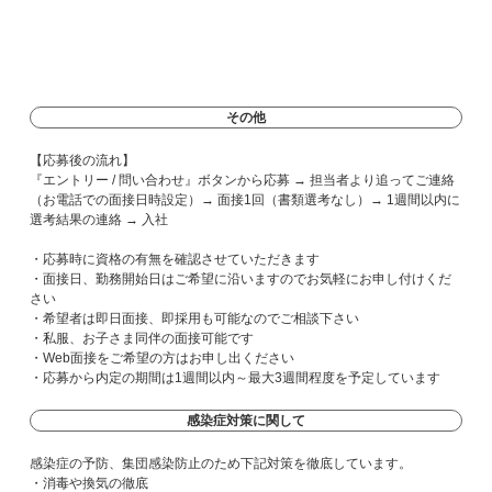
その他
【応募後の流れ】
『エントリー / 問い合わせ』ボタンから応募 → 担当者より追ってご連絡
（お電話での面接日時設定）→ 面接1回（書類選考なし）→ 1週間以内に
選考結果の連絡 → 入社
・応募時に資格の有無を確認させていただきます
・面接日、勤務開始日はご希望に沿いますのでお気軽にお申し付けくだ
さい
・希望者は即日面接、即採用も可能なのでご相談下さい
・私服、お子さま同伴の面接可能です
・Web面接をご希望の方はお申し出ください
・応募から内定の期間は1週間以内～最大3週間程度を予定しています
感染症対策に関して
感染症の予防、集団感染防止のため下記対策を徹底しています。
・消毒や換気の徹底