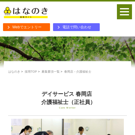
Webでエントリー
電話で問い合わせ
はなのき
採用TOP
募集要項一覧
春岡店－介護福祉士
デイサービス 春岡店
介護福祉士（正社員）
Care Worker