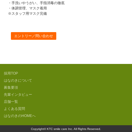
・手洗いやうがい、手指消毒の徹底
・体調管理、マスク着用
※スタッフ用マスク完備
エントリー／問い合わせ
採用TOP
はなのきについて
募集要項
先輩インタビュー
店舗一覧
よくある質問
はなのきのHOMEへ
Copyright©
KTC smile care Inc.
All Rights Reserved.