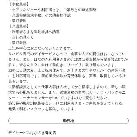
【事務業務】
・ケアマネジャーや利用者さま、ご家族との連絡調整
・介護報酬請求事務、その他書類作成
・送迎管理
【介護業務】
・利用者さまを運動器具へ誘導
・歩行の見守り
・送迎業務
上記を中心におこなっていただきます。
リハビリ専門のデイサービスなので、食事や入浴の提供はおこなってい
ません。また、はなのき利用者さまの介護度は要支援から要介護2までが
多く、皆さん自立に向けて前向きにリハビリに取り組んでいます。
勤務は日勤のみ、土日祝お休みで、お子さまの行事や万が一の体調不良
にも対応可能です。産前産後休暇や育児休暇も、実際に取得している社
員もいます。
生活相談員としての仕事内容は入社してから指導しますので、新しい環
境でも心配ありません。また、送迎業務の車両はカーナビ・バックモニ
ター・コーナーセンサーがついていますのでご安心ください。
施設長や機能訓練指導員と一緒に利用者さま・ご家族を支えてくれる、
元気で明るいスタッフを募集しています。
勤務地
デイサービスはなのき
春岡店